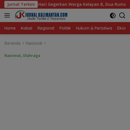
Langsung
n Warga Kelayan B, Dua Rumah dan Bedakan Terbakar
Jurnal Terkini
P
ke
konten
Home
Kalsel
Regional
Politik
Hukum & Peristiwa
Ekonom
Beranda
Nasional
Nasional
,
Olahraga