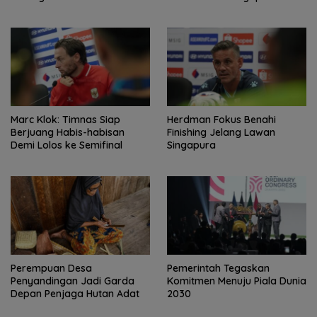
Marc Klok: Timnas Siap
Herdman Fokus Benahi
Berjuang Habis-habisan
Finishing Jelang Lawan
Demi Lolos ke Semifinal
Singapura
Perempuan Desa
Pemerintah Tegaskan
Penyandingan Jadi Garda
Komitmen Menuju Piala Dunia
Depan Penjaga Hutan Adat
2030