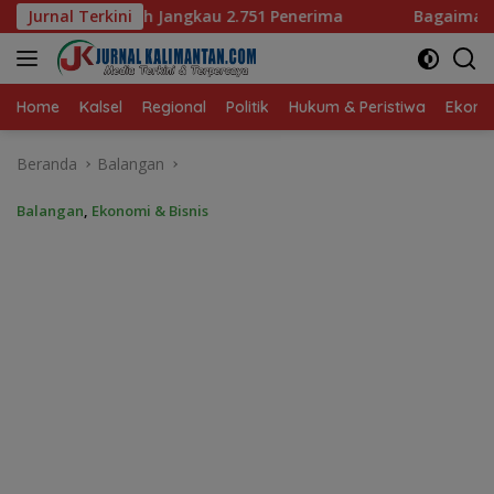
Langsung
751 Penerima
Jurnal Terkini
Bagaimana KIP Hadapi Deepfake dan Hoa
ke
konten
Home
Kalsel
Regional
Politik
Hukum & Peristiwa
Ekonom
Beranda
Balangan
Balangan
,
Ekonomi & Bisnis