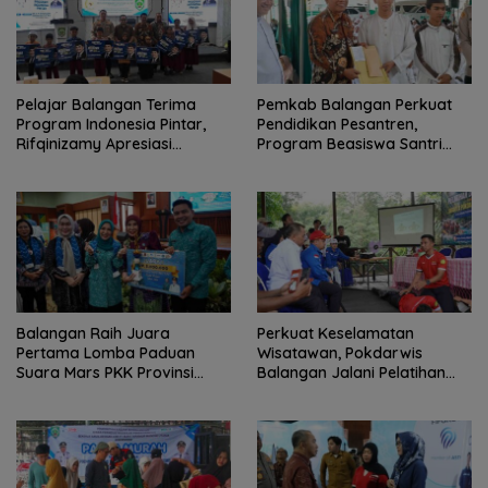
Pelajar Balangan Terima
Pemkab Balangan Perkuat
Program Indonesia Pintar,
Pendidikan Pesantren,
Rifqinizamy Apresiasi
Program Beasiswa Santri
Komitmen Pemkab
Sudah Jangkau 2.751
Penerima
Balangan Raih Juara
Perkuat Keselamatan
Pertama Lomba Paduan
Wisatawan, Pokdarwis
Suara Mars PKK Provinsi
Balangan Jalani Pelatihan
Kalsel
Penyelamatan