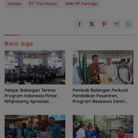
Honda
PT Trio Motor
SMK PP Paringin
Baca Juga
Pelajar Balangan Terima
Pemkab Balangan Perkuat
Program Indonesia Pintar,
Pendidikan Pesantren,
Rifqinizamy Apresiasi
Program Beasiswa Santri
Komitmen Pemkab
Sudah Jangkau 2.751
Penerima