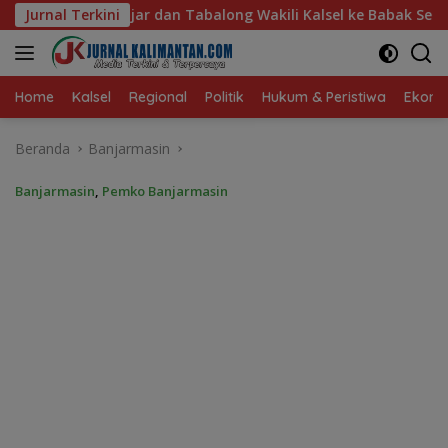
Langsung
ng Wakili Kalsel ke Babak Semifinal Gubernur Cup Road to Pa
Jurnal Terkini
ke
konten
Home
Kalsel
Regional
Politik
Hukum & Peristiwa
Ekonom
Beranda
Banjarmasin
Banjarmasin
,
Pemko Banjarmasin