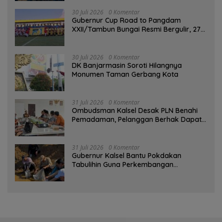
GEMARIKAN
30 Juli 2026
0 Komentar
Gubernur Cup Road to Pangdam
XXII/Tambun Bungai Resmi Bergulir, 27
Tim Kalsel-Kalteng Berebut Gelar
30 Juli 2026
0 Komentar
DK Banjarmasin Soroti Hilangnya
Monumen Taman Gerbang Kota
31 Juli 2026
0 Komentar
Ombudsman Kalsel Desak PLN Benahi
Pemadaman, Pelanggan Berhak Dapat
Kompensasi
31 Juli 2026
0 Komentar
Gubernur Kalsel Bantu Pokdakan
Tabulihin Guna Perkembangan
Kampung Papuyu