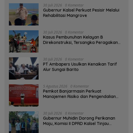
30 Juli 2026
0 Komentar
Gubernur Kalsel Perkuat Pesisir Melalui
Rehabilitasi Mangrove
30 Juli 2026
0 Komentar
Kasus Pembunuhan Kelayan B
Direkonstruksi, Tersangka Peragakan
Aksi Penyerangan dengan Arit
30 Juli 2026
0 Komentar
PT Ambapers Usulkan Kenaikan Tarif
Alur Sungai Barito
5 Agustus 2026
0 Komentar
Pemkot Banjarmasin Perkuat
Manajemen Risiko dan Pengendalian
Gratifikasi Cegah Korupsi
30 Juli 2026
0 Komentar
Gubernur Muhidin Dorong Perikanan
Maju, Komisi II DPRD Kalsel Tinjau
Kampung Gabus Haruan dan Gencarkan