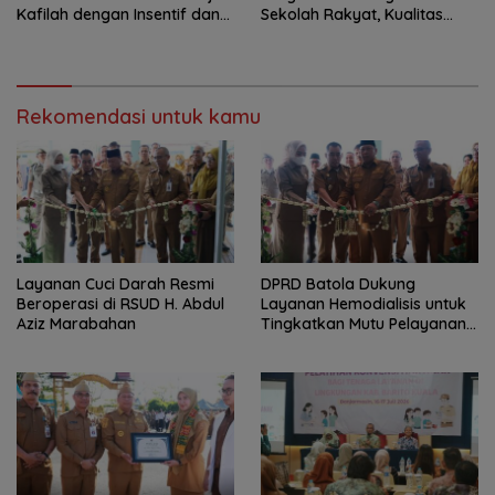
Kafilah dengan Insentif dan
Sekolah Rakyat, Kualitas
Bonus Umrah
Pembangunan Harus Jadi
Prioritas
Rekomendasi untuk kamu
Layanan Cuci Darah Resmi
DPRD Batola Dukung
Beroperasi di RSUD H. Abdul
Layanan Hemodialisis untuk
Aziz Marabahan
Tingkatkan Mutu Pelayanan
Kesehatan