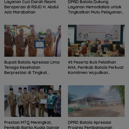
Layanan Cuci Darah Resmi
DPRD Batola Dukung
Beroperasi di RSUD H. Abdul
Layanan Hemodialisis untuk
Aziz Marabahan
Tingkatkan Mutu Pelayanan
Kesehatan
Bupati Batola Apresiasi Lima
45 Peserta Ikuti Pelatihan
Tenaga Kesehatan
KHA, Pemkab Batola Perkuat
Berprestasi di Tingkat
Komitmen Wujudkan
Provinsi
Kabupaten Layak Anak
Prestasi MTQ Meningkat,
DPRD Batola Apresiasi
Pemkab Barito Kuala Ganjar
Progres Pembangunan