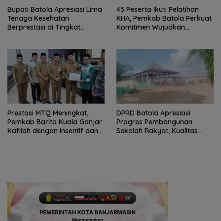
Bupati Batola Apresiasi Lima
45 Peserta Ikuti Pelatihan
Tenaga Kesehatan
KHA, Pemkab Batola Perkuat
Berprestasi di Tingkat
Komitmen Wujudkan
Provinsi
Kabupaten Layak Anak
Prestasi MTQ Meningkat,
DPRD Batola Apresiasi
Pemkab Barito Kuala Ganjar
Progres Pembangunan
Kafilah dengan Insentif dan
Sekolah Rakyat, Kualitas
Bonus Umrah
Pembangunan Harus Jadi
Prioritas