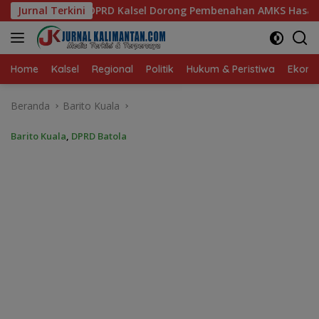
Langsung
 Dorong Pembenahan AMKS Hasanuddin
Jurnal Terkini
Ketua TP PKK Kal
ke
konten
Home
Kalsel
Regional
Politik
Hukum & Peristiwa
Ekonom
Beranda
Barito Kuala
Barito Kuala
,
DPRD Batola