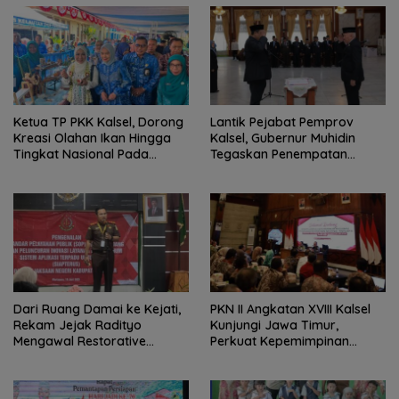
Ketua TP PKK Kalsel, Dorong
Lantik Pejabat Pemprov
Kreasi Olahan Ikan Hingga
Kalsel, Gubernur Muhidin
Tingkat Nasional Pada
Tegaskan Penempatan
Lomba Masak Serba Ikan
Berbasis Talenta
Dari Ruang Damai ke Kejati,
PKN II Angkatan XVIII Kalsel
Rekam Jejak Radityo
Kunjungi Jawa Timur,
Mengawal Restorative
Perkuat Kepemimpinan
Justice
Adaptif