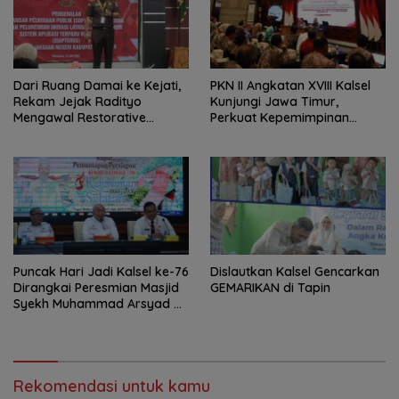
Dari Ruang Damai ke Kejati,
PKN II Angkatan XVIII Kalsel
Rekam Jejak Radityo
Kunjungi Jawa Timur,
Mengawal Restorative
Perkuat Kepemimpinan
Justice
Adaptif
Puncak Hari Jadi Kalsel ke-76
Dislautkan Kalsel Gencarkan
Dirangkai Peresmian Masjid
GEMARIKAN di Tapin
Syekh Muhammad Arsyad Al
Banjari
Rekomendasi untuk kamu