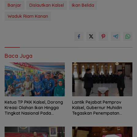
Banjar
Dislautkan Kalsel
Ikan Belida
Waduk Riam Kanan
Baca Juga
Ketua TP PKK Kalsel, Dorong
Lantik Pejabat Pemprov
Kreasi Olahan Ikan Hingga
Kalsel, Gubernur Muhidin
Tingkat Nasional Pada
Tegaskan Penempatan
Lomba Masak Serba Ikan
Berbasis Talenta