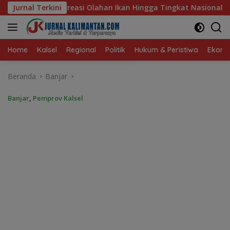
Langsung
kan Hingga Tingkat Nasional Pada Lomba Masak Serba Ikan
Jurnal Terkini
ke
konten
Home
Kalsel
Regional
Politik
Hukum & Peristiwa
Ekonom
Beranda
Banjar
Banjar
,
Pemprov Kalsel