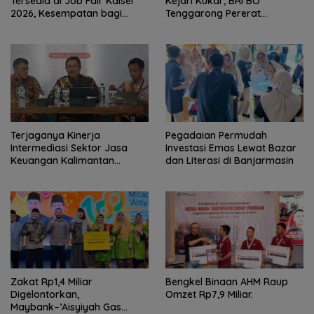
Tersedia di Job Fair Kalsel
Kejari Kukar, BRI BO
2026, Kesempatan bagi
Tenggarong Pererat
Pencari Kerja
Kolaborasi untuk Dukung
Pelayanan Publik
Terjaganya Kinerja
Pegadaian Permudah
Intermediasi Sektor Jasa
Investasi Emas Lewat Bazar
Keuangan Kalimantan
dan Literasi di Banjarmasin
Selatan, Mendukung
Pertumbuhan Ekonomi
Daerah
Zakat Rp1,4 Miliar
Bengkel Binaan AHM Raup
Digelontorkan,
Omzet Rp7,9 Miliar.
Maybank–’Aisyiyah Gas