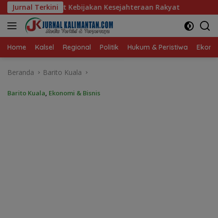
Langsung
an Kesejahteraan Rakyat
Jurnal Terkini
Baru 10 Persen, Aktivasi IKD 
ke
konten
Home
Kalsel
Regional
Politik
Hukum & Peristiwa
Ekonom
Beranda
Barito Kuala
Barito Kuala
,
Ekonomi & Bisnis