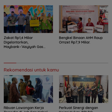
Pertumbuhan Ekonomi
Daerah
Zakat Rp1,4 Miliar
Bengkel Binaan AHM Raup
Digelontorkan,
Omzet Rp7,9 Miliar.
Maybank–’Aisyiyah Gas
Pemberdayaan Perempuan
Rekomendasi untuk kamu
Ribuan Lowongan Kerja
Perkuat Sinergi dengan