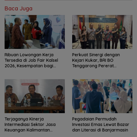
Baca Juga
Ribuan Lowongan Kerja
Perkuat Sinergi dengan
Tersedia di Job Fair Kalsel
Kejari Kukar, BRI BO
2026, Kesempatan bagi
Tenggarong Pererat
Pencari Kerja
Kolaborasi untuk Dukung
Pelayanan Publik
Terjaganya Kinerja
Pegadaian Permudah
Intermediasi Sektor Jasa
Investasi Emas Lewat Bazar
Keuangan Kalimantan
dan Literasi di Banjarmasin
Selatan, Mendukung