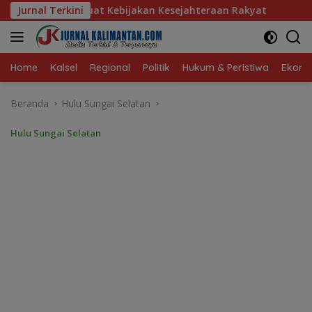
Langsung
akan Kesejahteraan Rakyat
Jurnal Terkini
Baru 10 Persen, Aktivasi IK
ke
konten
Home
Kalsel
Regional
Politik
Hukum & Peristiwa
Ekonom
Beranda
Hulu Sungai Selatan
Hulu Sungai Selatan