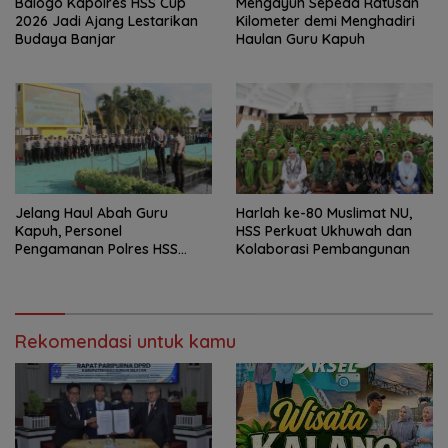
Balogo Kapolres HSS Cup
Mengayuh Sepeda Ratusan
2026 Jadi Ajang Lestarikan
Kilometer demi Menghadiri
Budaya Banjar
Haulan Guru Kapuh
Jelang Haul Abah Guru
Harlah ke-80 Muslimat NU,
Kapuh, Personel
HSS Perkuat Ukhuwah dan
Pengamanan Polres HSS
Kolaborasi Pembangunan
Disiagakan
Rekomendasi untuk kamu