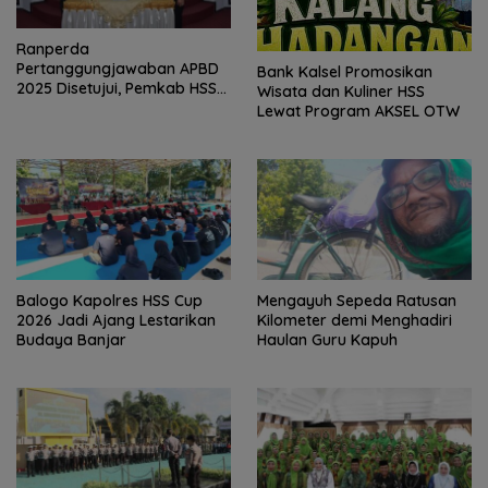
Ranperda
Pertanggungjawaban APBD
Bank Kalsel Promosikan
2025 Disetujui, Pemkab HSS
Wisata dan Kuliner HSS
Perkuat Tata Kelola
Lewat Program AKSEL OTW
Keuangan
Balogo Kapolres HSS Cup
Mengayuh Sepeda Ratusan
2026 Jadi Ajang Lestarikan
Kilometer demi Menghadiri
Budaya Banjar
Haulan Guru Kapuh