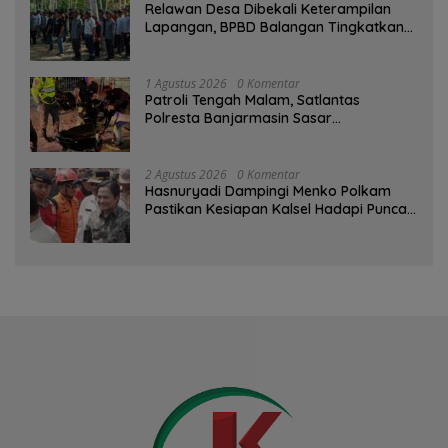
Relawan Desa Dibekali Keterampilan
Lapangan, BPBD Balangan Tingkatkan
Kesiapsiagaan Bencana
1 Agustus 2026
0 Komentar
Patroli Tengah Malam, Satlantas
Polresta Banjarmasin Sasar
Pelanggaran dan Balap Liar
2 Agustus 2026
0 Komentar
Hasnuryadi Dampingi Menko Polkam
Pastikan Kesiapan Kalsel Hadapi Puncak
Musim Kemarau