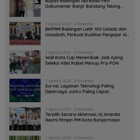
Bupati Balangan Apresiasi Film
Dokumenter Banjir Bandang Tebing
Tinggi sebagai Media Edukasi
1 Agustus 2026
0 Komentar
BKPRMI Balangan Latih 100 Ustadz dan
Ustadzah, Perkuat Kualitas Pengajar Al-
Qur’an
1 Agustus 2026
0 Komentar
Wali Kota Cup Menembak Jadi Ajang
Seleksi Atlet Kalsel Menuju Pra-PON
1 Agustus 2026
0 Komentar
Survei: Layanan Teknologi Paling
Dipercaya Justru Paling Cepat
Ditinggalkan Saat Bermasalah
1 Agustus 2026
0 Komentar
‎Terpilih Secara Aklamasi, Hj Ananda
Resmi Pimpin PMI Kota Banjarmasin
1 Agustus 2026
0 Komentar