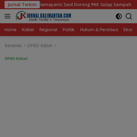
Langsung
 Dorong PKK Sulap Sampah Jadi Sumber Penghasilan
Jurnal Terkini
A
ke
konten
Home
Kalsel
Regional
Politik
Hukum & Peristiwa
Ekonom
Beranda
DPRD Kalsel
DPRD Kalsel