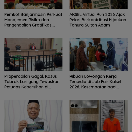
Pemkot Banjarmasin Perkuat
AKSEL Virtual Run 2026 Ajak
Manajemen Risiko dan
Pelari Berkontribusi Hijaukan
Pengendalian Gratifikasi
Tahura Sultan Adam
Cegah Korupsi
Praperadilan Gagal, Kasus
Ribuan Lowongan Kerja
Tabrak Lari yang Tewaskan
Tersedia di Job Fair Kalsel
Petugas Kebersihan di
2026, Kesempatan bagi
Banjarmasin Masuk Tahap
Pencari Kerja
Persidangan