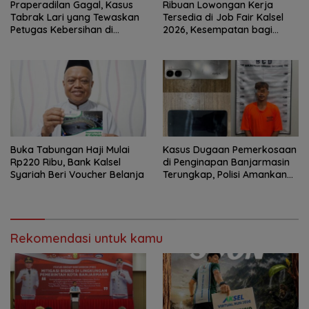
Praperadilan Gagal, Kasus
Ribuan Lowongan Kerja
Tabrak Lari yang Tewaskan
Tersedia di Job Fair Kalsel
Petugas Kebersihan di
2026, Kesempatan bagi
Banjarmasin Masuk Tahap
Pencari Kerja
Persidangan
Buka Tabungan Haji Mulai
Kasus Dugaan Pemerkosaan
Rp220 Ribu, Bank Kalsel
di Penginapan Banjarmasin
Syariah Beri Voucher Belanja
Terungkap, Polisi Amankan
Tersangka
Rekomendasi untuk kamu