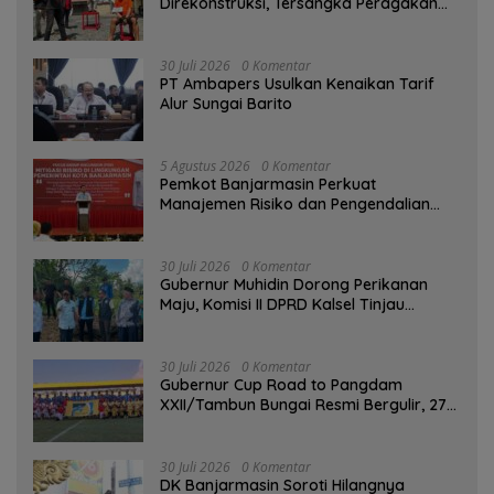
Direkonstruksi, Tersangka Peragakan
Aksi Penyerangan dengan Arit
30 Juli 2026
0 Komentar
PT Ambapers Usulkan Kenaikan Tarif
Alur Sungai Barito
5 Agustus 2026
0 Komentar
Pemkot Banjarmasin Perkuat
Manajemen Risiko dan Pengendalian
Gratifikasi Cegah Korupsi
30 Juli 2026
0 Komentar
Gubernur Muhidin Dorong Perikanan
Maju, Komisi II DPRD Kalsel Tinjau
Kampung Gabus Haruan dan Gencarkan
GEMARIKAN
30 Juli 2026
0 Komentar
Gubernur Cup Road to Pangdam
XXII/Tambun Bungai Resmi Bergulir, 27
Tim Kalsel-Kalteng Berebut Gelar
30 Juli 2026
0 Komentar
DK Banjarmasin Soroti Hilangnya