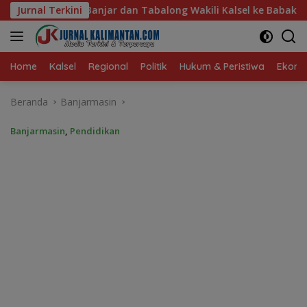
Langsung
abalong Wakili Kalsel ke Babak Semifinal Gubernur Cup Road 
Jurnal Terkini
ke
konten
Home
Kalsel
Regional
Politik
Hukum & Peristiwa
Ekonom
Beranda
Banjarmasin
Banjarmasin
,
Pendidikan