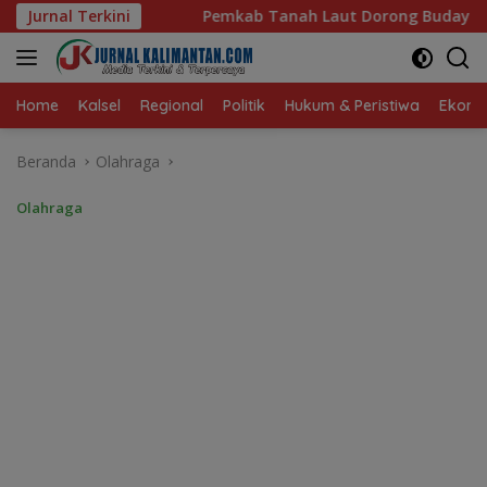
Langsung
ab Tanah Laut Dorong Budaya Hidup Sehat dan Kekompakan 
Jurnal Terkini
ke
konten
Home
Kalsel
Regional
Politik
Hukum & Peristiwa
Ekonom
Beranda
Olahraga
Olahraga