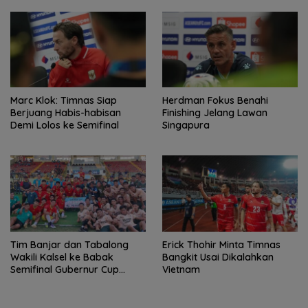
Marc Klok: Timnas Siap
Herdman Fokus Benahi
Berjuang Habis-habisan
Finishing Jelang Lawan
Demi Lolos ke Semifinal
Singapura
Tim Banjar dan Tabalong
Erick Thohir Minta Timnas
Wakili Kalsel ke Babak
Bangkit Usai Dikalahkan
Semifinal Gubernur Cup
Vietnam
Road to Pangdam
XXII/Tambun Bungai