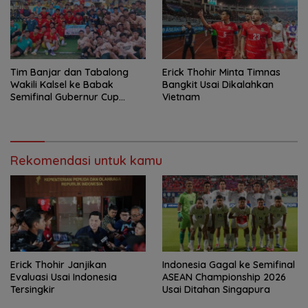
Tim Banjar dan Tabalong
Erick Thohir Minta Timnas
Wakili Kalsel ke Babak
Bangkit Usai Dikalahkan
Semifinal Gubernur Cup
Vietnam
Road to Pangdam
XXII/Tambun Bungai
Rekomendasi untuk kamu
Erick Thohir Janjikan
Indonesia Gagal ke Semifinal
Evaluasi Usai Indonesia
ASEAN Championship 2026
Tersingkir
Usai Ditahan Singapura