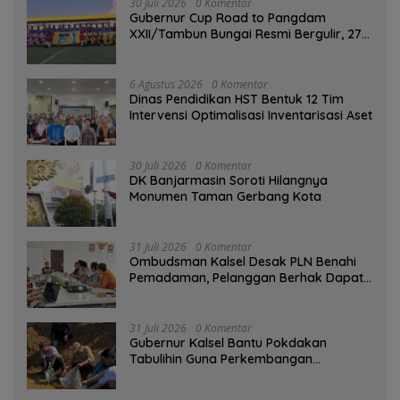
30 Juli 2026
0 Komentar
Gubernur Cup Road to Pangdam
XXII/Tambun Bungai Resmi Bergulir, 27
Tim Kalsel-Kalteng Berebut Gelar
6 Agustus 2026
0 Komentar
Dinas Pendidikan HST Bentuk 12 Tim
Intervensi Optimalisasi Inventarisasi Aset
30 Juli 2026
0 Komentar
DK Banjarmasin Soroti Hilangnya
Monumen Taman Gerbang Kota
31 Juli 2026
0 Komentar
Ombudsman Kalsel Desak PLN Benahi
Pemadaman, Pelanggan Berhak Dapat
Kompensasi
31 Juli 2026
0 Komentar
Gubernur Kalsel Bantu Pokdakan
Tabulihin Guna Perkembangan
Kampung Papuyu