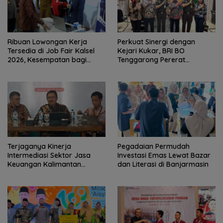
Ribuan Lowongan Kerja
Perkuat Sinergi dengan
Tersedia di Job Fair Kalsel
Kejari Kukar, BRI BO
2026, Kesempatan bagi
Tenggarong Pererat
Pencari Kerja
Kolaborasi untuk Dukung
Pelayanan Publik
Terjaganya Kinerja
Pegadaian Permudah
Intermediasi Sektor Jasa
Investasi Emas Lewat Bazar
Keuangan Kalimantan
dan Literasi di Banjarmasin
Selatan, Mendukung
Pertumbuhan Ekonomi
Daerah