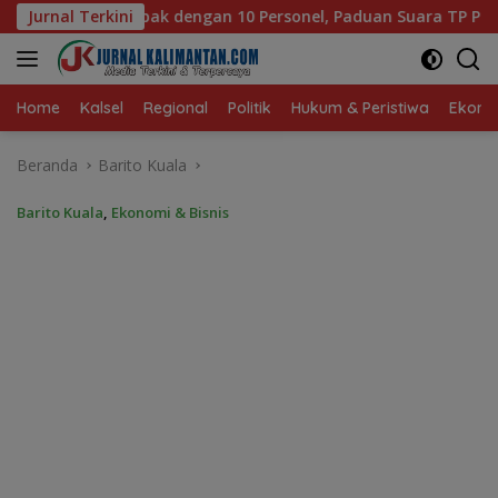
Langsung
Personel, Paduan Suara TP PKK Tanah Bumbu Sabet Juara II
Jurnal Terkini
ke
konten
Home
Kalsel
Regional
Politik
Hukum & Peristiwa
Ekonom
Beranda
Barito Kuala
Barito Kuala
,
Ekonomi & Bisnis