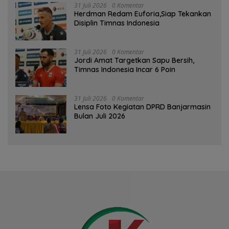
31 Juli 2026
0 Komentar
Herdman Redam Euforia,Siap Tekankan
Disiplin Timnas Indonesia
31 Juli 2026
0 Komentar
Jordi Amat Targetkan Sapu Bersih,
Timnas Indonesia Incar 6 Poin
31 Juli 2026
0 Komentar
Lensa Foto Kegiatan DPRD Banjarmasin
Bulan Juli 2026