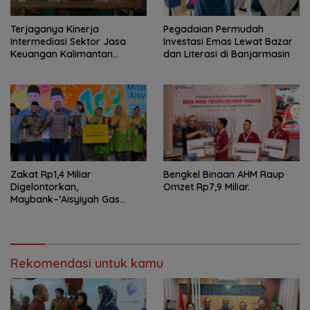
Terjaganya Kinerja
Pegadaian Permudah
Intermediasi Sektor Jasa
Investasi Emas Lewat Bazar
Keuangan Kalimantan
dan Literasi di Banjarmasin
Selatan, Mendukung
Pertumbuhan Ekonomi
Daerah
Zakat Rp1,4 Miliar
Bengkel Binaan AHM Raup
Digelontorkan,
Omzet Rp7,9 Miliar.
Maybank–’Aisyiyah Gas
Pemberdayaan Perempuan
Rekomendasi untuk kamu