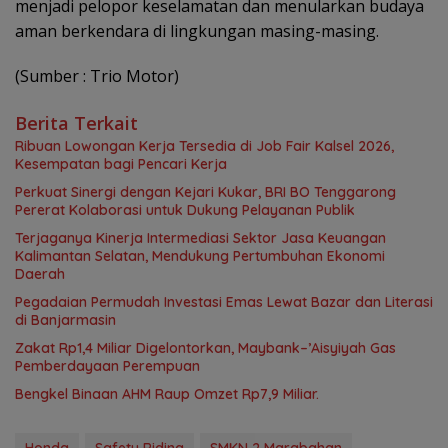
menjadi pelopor keselamatan dan menularkan budaya
aman berkendara di lingkungan masing-masing.
(Sumber : Trio Motor)
Berita Terkait
Ribuan Lowongan Kerja Tersedia di Job Fair Kalsel 2026,
Kesempatan bagi Pencari Kerja
Perkuat Sinergi dengan Kejari Kukar, BRI BO Tenggarong
Pererat Kolaborasi untuk Dukung Pelayanan Publik
Terjaganya Kinerja Intermediasi Sektor Jasa Keuangan
Kalimantan Selatan, Mendukung Pertumbuhan Ekonomi
Daerah
Pegadaian Permudah Investasi Emas Lewat Bazar dan Literasi
di Banjarmasin
Zakat Rp1,4 Miliar Digelontorkan, Maybank–’Aisyiyah Gas
Pemberdayaan Perempuan
Bengkel Binaan AHM Raup Omzet Rp7,9 Miliar.
Honda
Safety Riding
SMKN 2 Marabahan