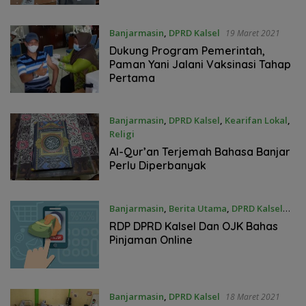
Banjarmasin
,
DPRD Kalsel
19 Maret 2021
Dukung Program Pemerintah,
Paman Yani Jalani Vaksinasi Tahap
Pertama
Banjarmasin
,
DPRD Kalsel
,
Kearifan Lokal
,
Religi
19 Maret 2021
Al-Qur’an Terjemah Bahasa Banjar
Perlu Diperbanyak
Banjarmasin
,
Berita Utama
,
DPRD Kalsel
19 Maret 2021
RDP DPRD Kalsel Dan OJK Bahas
Pinjaman Online
Banjarmasin
,
DPRD Kalsel
18 Maret 2021