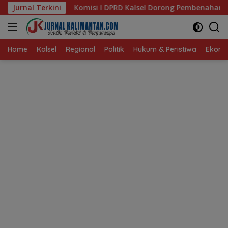
Langsung
i I DPRD Kalsel Dorong Pembenahan AMKS Hasanuddin
Jurnal Terkini
ke
konten
Home
Kalsel
Regional
Politik
Hukum & Peristiwa
Ekonom