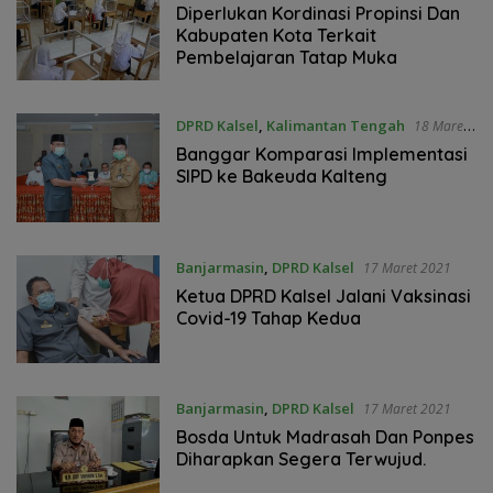
Diperlukan Kordinasi Propinsi Dan
Kabupaten Kota Terkait
Pembelajaran Tatap Muka
DPRD Kalsel
,
Kalimantan Tengah
18 Maret
2021
Banggar Komparasi Implementasi
SIPD ke Bakeuda Kalteng
Banjarmasin
,
DPRD Kalsel
17 Maret 2021
Ketua DPRD Kalsel Jalani Vaksinasi
Covid-19 Tahap Kedua
Banjarmasin
,
DPRD Kalsel
17 Maret 2021
Bosda Untuk Madrasah Dan Ponpes
Diharapkan Segera Terwujud.