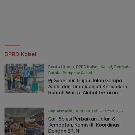
DPRD Kalsel
Berita Utama
,
DPRD Kalsel
,
Kalsel
,
Pemkab
Batola
,
Pemprov Kalsel
20 Maret 2021
Pj Gubernur Tinjau Jalan Gampa
Asahi dan Tindaklanjuti Kerusakan
Rumah Warga Akibat Getaran
Angkutan
Banjarmasin
,
DPRD Kalsel
20 Maret 2021
Cari Solusi Perbaikan Jalan &
Jembatan, Komisi III Koordinasi
Dengan BPJN