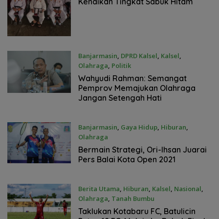
Kenaikan Tingkat Sabuk Hitam
Banjarmasin
,
DPRD Kalsel
,
Kalsel
,
Olahraga
,
Politik
11 Desember 2021
Wahyudi Rahman: Semangat
Pemprov Memajukan Olahraga
Jangan Setengah Hati
Banjarmasin
,
Gaya Hidup
,
Hiburan
,
Olahraga
4 Desember 2021
Bermain Strategi, Ori-Ihsan Juarai
Pers Balai Kota Open 2021
Berita Utama
,
Hiburan
,
Kalsel
,
Nasional
,
Olahraga
,
Tanah Bumbu
2 Desember 2021
Taklukan Kotabaru FC, Batulicin