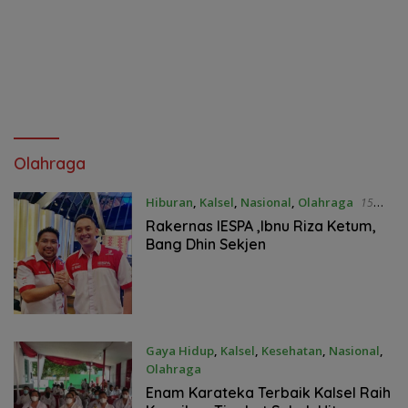
Olahraga
Hiburan
,
Kalsel
,
Nasional
,
Olahraga
15
Desember 2021
Rakernas IESPA ,Ibnu Riza Ketum,
Bang Dhin Sekjen
Gaya Hidup
,
Kalsel
,
Kesehatan
,
Nasional
,
Olahraga
12 Desember 2021
Enam Karateka Terbaik Kalsel Raih