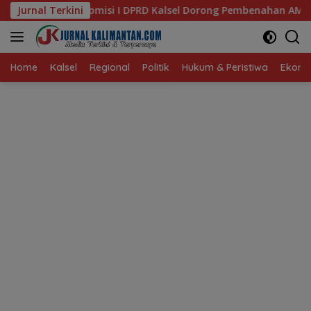
Langsung
DPRD Kalsel Dorong Pembenahan AMKS Hasanuddin
Jurnal Terkini
Ketu
ke
konten
Home
Kalsel
Regional
Politik
Hukum & Peristiwa
Ekonom