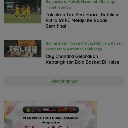
Banjarbaru
,
Kalsel
,
Nasional
,
Olahraga
,
Tanah Bumbu
15 November 2021
Taklukan Tim Persebaru, Batulicin
Putra 69 FC Melaju Ke Babak
Semifinal
Banjarmasin
,
Gaya Hidup
,
Hiburan
,
Kalsel
,
Kesehatan
,
Nasional
,
Olahraga
14 November 2021
Oky Chandra Gelorakan
Kebangkitan Bola Basket Di Kalsel
Selengkapnya