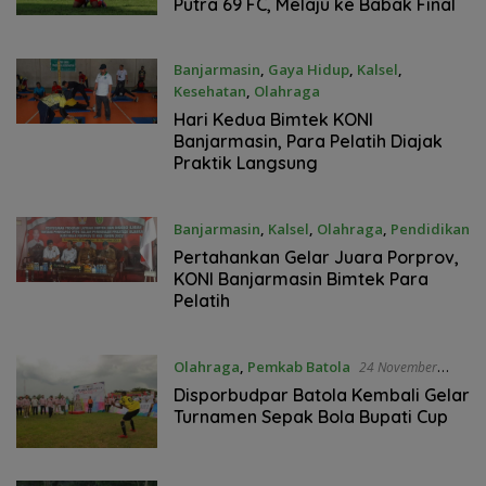
Putra 69 FC, Melaju ke Babak Final
Banjarmasin
,
Gaya Hidup
,
Kalsel
,
Kesehatan
,
Olahraga
1 Desember 2021
Hari Kedua Bimtek KONI
Banjarmasin, Para Pelatih Diajak
Praktik Langsung
Banjarmasin
,
Kalsel
,
Olahraga
,
Pendidikan
30 November 2021
Pertahankan Gelar Juara Porprov,
KONI Banjarmasin Bimtek Para
Pelatih
Olahraga
,
Pemkab Batola
24 November
2021
Disporbudpar Batola Kembali Gelar
Turnamen Sepak Bola Bupati Cup