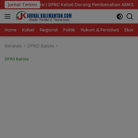
Langsung
lsel Dorong Pembenahan AMKS Hasanuddin
Jurnal Terkini
Ketua TP PKK
ke
konten
Home
Kalsel
Regional
Politik
Hukum & Peristiwa
Ekonom
Beranda
DPRD Batola
DPRD Batola