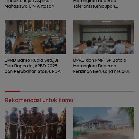
Tindak Lanjuti Aspirasi
Matangkan Raperda
Mahasiswa UIN Antasari
Toleransi Kehidupan
Bermasyarakat
DPRD Barito Kuala Setujui
DPRD dan PMPTSP Batola
Dua Raperda, APBD 2025
Matangkan Raperda
dan Perubahan Status PDAM
Perizinan Berusaha melalui
Jadi Perseroda
OSS
Rekomendasi untuk kamu