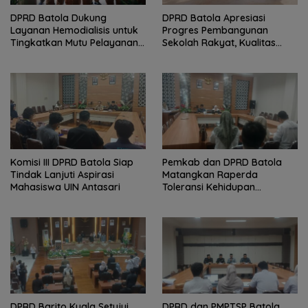
DPRD Batola Dukung
DPRD Batola Apresiasi
Layanan Hemodialisis untuk
Progres Pembangunan
Tingkatkan Mutu Pelayanan
Sekolah Rakyat, Kualitas
Kesehatan
Pembangunan Harus Jadi
Prioritas
Komisi III DPRD Batola Siap
Pemkab dan DPRD Batola
Tindak Lanjuti Aspirasi
Matangkan Raperda
Mahasiswa UIN Antasari
Toleransi Kehidupan
Bermasyarakat
DPRD Barito Kuala Setujui
DPRD dan PMPTSP Batola