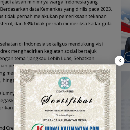
njadi alasan minimnya warga Indonesia yang
 Berdasarkan data Kemenkes yang dirilis pada 2023,
tas tidak pernah melakukan pemeriksaan tekanan
sterol, dan 63% tidak pernah memeriksa kadar gula
ehatan di Indonesia sekaligus mendukung visi
odrex menghadirkan kegiatan sosial bertajuk
engan tema “Jangkau Lebih Luas, Sehatkan
X
anan pemeriksaan kesehatan dan pengobatan gratis
 yang mencakup wilayah Sumatera hingga Jawa, mulai
hingga Jawa Timur melalui mobil klinik keliling.
lumnya, PT Tempo Scan Pacific Tbk, sebagai
enegaskan komitmennya untuk menjembatani
ikan manfaat nyata bagi masyarakat di berbagai
d Creative Content & Communication Health Care