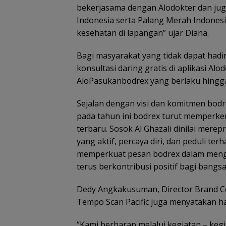
bekerjasama dengan Alodokter dan ju
Indonesia serta Palang Merah Indones
kesehatan di lapangan” ujar Diana.
Bagi masyarakat yang tidak dapat hadi
konsultasi daring gratis di aplikasi 
AloPasukanbodrex yang berlaku hingg
Sejalan dengan visi dan komitmen bod
pada tahun ini bodrex turut memperke
terbaru. Sosok Al Ghazali dinilai mer
yang aktif, percaya diri, dan peduli t
memperkuat pesan bodrex dalam menga
terus berkontribusi positif bagi bang
Dedy Angkakusuman, Director Brand C
Tempo Scan Pacific juga menyatakan h
“Kami berharap melalui kegiatan – keg