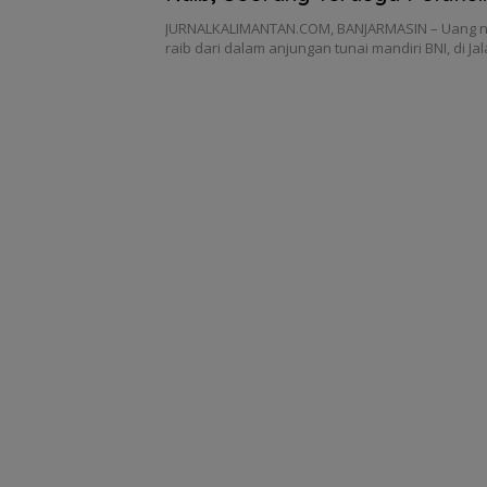
Diamankan Polisi
JURNALKALIMANTAN.COM, BANJARMASIN – Uang 
raib dari dalam anjungan tunai mandiri BNI, di Ja