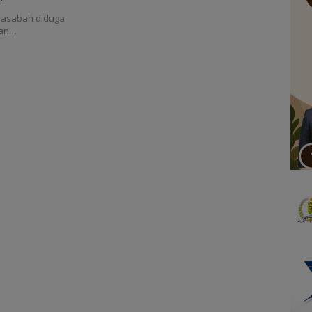
nasabah diduga
lan…