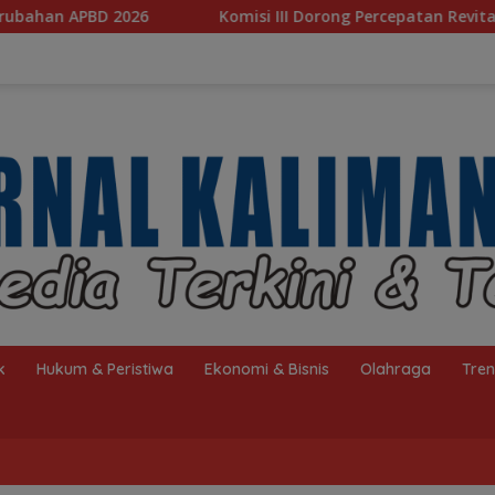
‎Komisi III Dorong Percepatan Revitalisasi Banjarbakula
k
Hukum & Peristiwa
Ekonomi & Bisnis
Olahraga
Tre