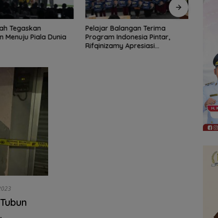
Balangan Terima
Pemkab Balangan Perkuat
Baga
Indonesia Pintar,
Pendidikan Pesantren, Program
Deep
amy Apresiasi
Beasiswa Santri Sudah
n Pemkab
Jangkau 2.751 Penerima
2023
 Tubun