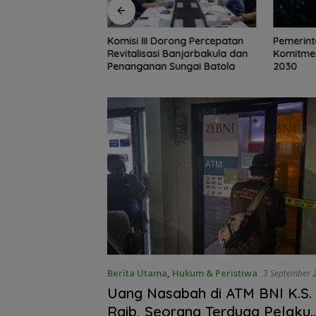
Dorong Percepatan
Pemerintah Tegaskan
Pelajar 
 Banjarbakula dan
Komitmen Menuju Piala Dunia
Program 
Sungai Batola
2030
Rifqiniz
Komitme
Berita Utama
,
Hukum & Peristiwa
3 September 
Uang Nasabah di ATM BNI K.S.
Raib, Seorang Terduga Pelaku