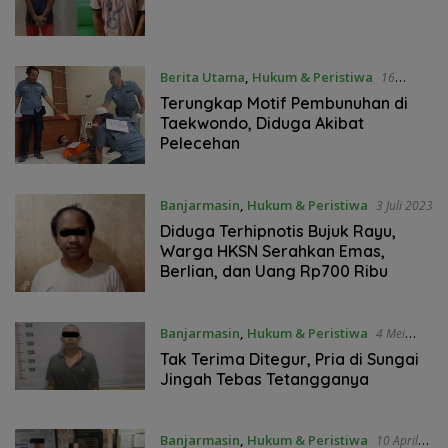
Berita Utama
,
Hukum & Peristiwa
16
Agustus 2023
Terungkap Motif Pembunuhan di
Taekwondo, Diduga Akibat
Pelecehan
Banjarmasin
,
Hukum & Peristiwa
3 Juli 2023
Diduga Terhipnotis Bujuk Rayu,
Warga HKSN Serahkan Emas,
Berlian, dan Uang Rp700 Ribu
Banjarmasin
,
Hukum & Peristiwa
4 Mei
2023
Tak Terima Ditegur, Pria di Sungai
Jingah Tebas Tetangganya
Banjarmasin
,
Hukum & Peristiwa
10 April