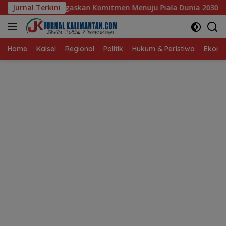
Langsung
mitmen Menuju Piala Dunia 2030
Jurnal Terkini
Pelajar Balangan Ter
ke
konten
Home
Kalsel
Regional
Politik
Hukum & Peristiwa
Ekonom