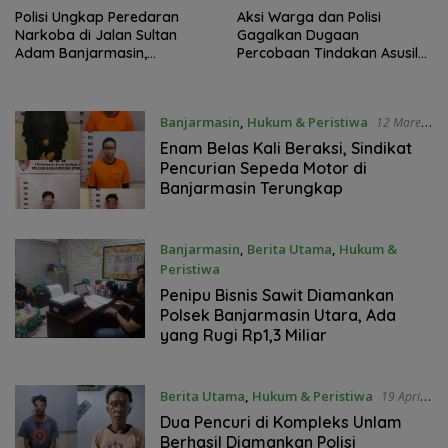
Polisi Ungkap Peredaran
Aksi Warga dan Polisi
Narkoba di Jalan Sultan
Gagalkan Dugaan
Adam Banjarmasin,
Percobaan Tindakan Asusila
Pengedar Diamankan
di Sungai Gampa
Banjarmasin
,
Hukum & Peristiwa
12 Maret
2025
Enam Belas Kali Beraksi, Sindikat
Pencurian Sepeda Motor di
Banjarmasin Terungkap
Banjarmasin
,
Berita Utama
,
Hukum &
Peristiwa
29 April 2024
Penipu Bisnis Sawit Diamankan
Polsek Banjarmasin Utara, Ada
yang Rugi Rp1,3 Miliar
Berita Utama
,
Hukum & Peristiwa
19 April
2024
Dua Pencuri di Kompleks Unlam
Berhasil Diamankan Polisi