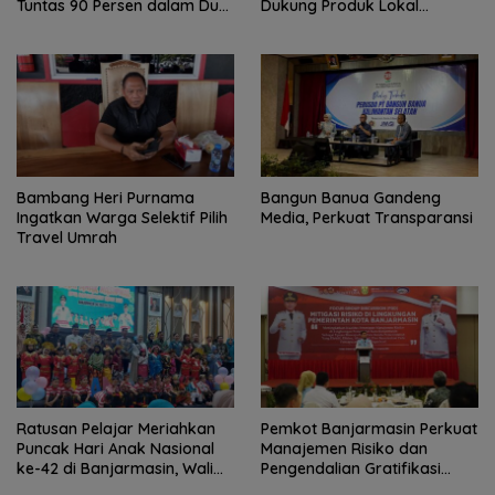
Tuntas 90 Persen dalam Dua
Dukung Produk Lokal
Bulan
Tabalong
Bambang Heri Purnama
Bangun Banua Gandeng
Ingatkan Warga Selektif Pilih
Media, Perkuat Transparansi
Travel Umrah
Ratusan Pelajar Meriahkan
Pemkot Banjarmasin Perkuat
Puncak Hari Anak Nasional
Manajemen Risiko dan
ke-42 di Banjarmasin, Wali
Pengendalian Gratifikasi
Kota Ajak Wujudkan
Cegah Korupsi