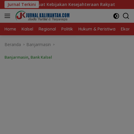
Langsung
akan Kesejahteraan Rakyat
Jurnal Terkini
Baru 10 Persen, Aktivasi IK
ke
konten
Home
Kalsel
Regional
Politik
Hukum & Peristiwa
Ekonom
Beranda
Banjarmasin
Banjarmasin
,
Bank Kalsel