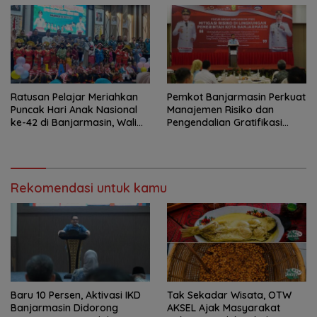
Ratusan Pelajar Meriahkan
Pemkot Banjarmasin Perkuat
Puncak Hari Anak Nasional
Manajemen Risiko dan
ke-42 di Banjarmasin, Wali
Pengendalian Gratifikasi
Kota Ajak Wujudkan
Cegah Korupsi
Generasi Emas
Rekomendasi untuk kamu
Baru 10 Persen, Aktivasi IKD
Tak Sekadar Wisata, OTW
Banjarmasin Didorong
AKSEL Ajak Masyarakat