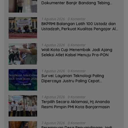
Dokumenter Banjir Bandang Tebing
Tinggi sebagai Media Edukasi
1 Agustus 2026
0 Komentar
BKPRMI Balangan Latih 100 Ustadz dan
Ustadzah, Perkuat Kualitas Pengajar Al-
Qur’an
1 Agustus 2026
0 Komentar
Wali Kota Cup Menembak Jadi Ajang
Seleksi Atlet Kalsel Menuju Pra-PON
1 Agustus 2026
0 Komentar
Survei: Layanan Teknologi Paling
Dipercaya Justru Paling Cepat
Ditinggalkan Saat Bermasalah
1 Agustus 2026
0 Komentar
‎Terpilih Secara Aklamasi, Hj Ananda
Resmi Pimpin PMI Kota Banjarmasin
7 Agustus 2026
0 Komentar
Perempuan Desa Penyandingan Jadi