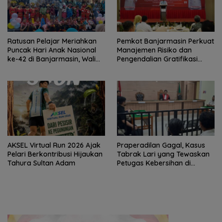
Ratusan Pelajar Meriahkan
Pemkot Banjarmasin Perkuat
Puncak Hari Anak Nasional
Manajemen Risiko dan
ke-42 di Banjarmasin, Wali
Pengendalian Gratifikasi
Kota Ajak Wujudkan
Cegah Korupsi
Generasi Emas
AKSEL Virtual Run 2026 Ajak
Praperadilan Gagal, Kasus
Pelari Berkontribusi Hijaukan
Tabrak Lari yang Tewaskan
Tahura Sultan Adam
Petugas Kebersihan di
Banjarmasin Masuk Tahap
Persidangan