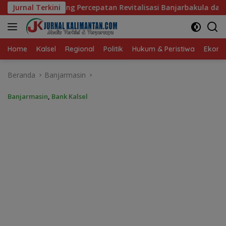
Langsung
epatan Revitalisasi Banjarbakula dan Penanganan Sungai Batola
Jurnal Terkini
ke
konten
Home
Kalsel
Regional
Politik
Hukum & Peristiwa
Ekonom
Beranda
Banjarmasin
Banjarmasin
,
Bank Kalsel