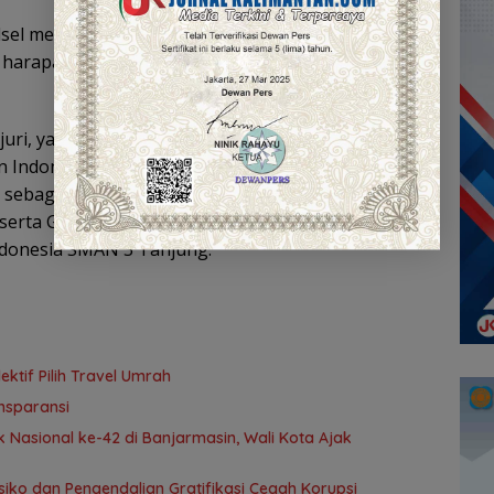
Kalsel memberikan penghargaan kepada para
arapan III berupa uang pembinaan, trofi, dan
n juri, yakni Muhammad selaku Ketua yang
Indonesia Kalimantan Selatan sekaligus dosen
nti sebagai Sekretaris yang merupakan dosen JPBSI
serta Gusti Indra Setyawan sebagai anggota yang
donesia SMAN 3 Tanjung.
tif Pilih Travel Umrah
nsparansi
 Nasional ke-42 di Banjarmasin, Wali Kota Ajak
ko dan Pengendalian Gratifikasi Cegah Korupsi