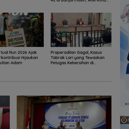
42 di Banjarmasin, Wali Kota
Ajak Wujudkan Generasi Emas
rtual Run 2026 Ajak
Praperadilan Gagal, Kasus
rkontribusi Hijaukan
Tabrak Lari yang Tewaskan
Sultan Adam
Petugas Kebersihan di
Banjarmasin Masuk Tahap
Persidangan