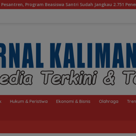
 Santri Sudah Jangkau 2.751 Penerima
Bagaimana KIP 
k
Hukum & Peristiwa
Ekonomi & Bisnis
Olahraga
Tre