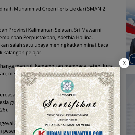
l diraih Muhammad Green Feris Lie dari SMAN 2
an Provinsi Kalimantan Selatan, Sri Mawarni
embinaan Perpustakaan, Adethia Hailina,
kan salah satu upaya meningkatkan minat baca
i kalangan pelajar.
X
k hanya menguji kemampuan membaca, tetapi juga
aan, menganalisis, serta menyampaikan gagasan
berdasarkan petunjuk teknis yang disusun oleh
sia guna menjamin objektivitas dan kualitas hasil
26).
gevaluasi tiga aspek utama, yakni kualitas naskah
an peserta saat menyampaikan hasil ulasan buku.