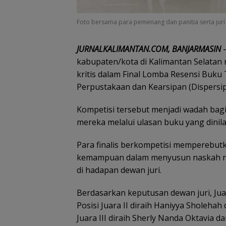
Foto bersama para pemenang dan panitia serta juri 
JURNALKALIMANTAN.COM, BANJARMASIN
–
kabupaten/kota di Kalimantan Selatan
kritis dalam Final Lomba Resensi Buku
Perpustakaan dan Kearsipan (Dispersip)
Kompetisi tersebut menjadi wadah bag
mereka melalui ulasan buku yang dinilai 
Para finalis berkompetisi memperebut
kemampuan dalam menyusun naskah res
di hadapan dewan juri.
Berdasarkan keputusan dewan juri, Juar
Posisi Juara II diraih Haniyya Sholeha
Juara III diraih Sherly Nanda Oktavia d