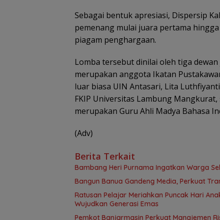
Sebagai bentuk apresiasi, Dispersip 
pemenang mulai juara pertama hingga h
piagam penghargaan.
Lomba tersebut dinilai oleh tiga dewa
merupakan anggota Ikatan Pustakawan 
luar biasa UIN Antasari, Lita Luthfiya
FKIP Universitas Lambung Mangkurat, 
merupakan Guru Ahli Madya Bahasa In
(Adv)
Berita Terkait
Bambang Heri Purnama Ingatkan Warga Selek
Bangun Banua Gandeng Media, Perkuat Tra
Ratusan Pelajar Meriahkan Puncak Hari Anak
Wujudkan Generasi Emas
Pemkot Banjarmasin Perkuat Manajemen Risi