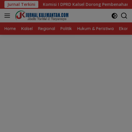
Langsung
i I DPRD Kalsel Dorong Pembenahan AMKS Hasanuddin
Jurnal Terkini
ke
konten
Home
Kalsel
Regional
Politik
Hukum & Peristiwa
Ekonom